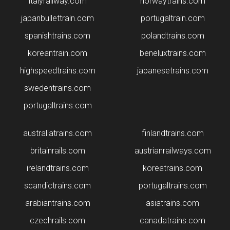
italyrailway.com
norwaytrains.com
japanbullettrain.com
portugaltrain.com
spanishtrains.com
polandtrains.com
koreantrain.com
beneluxtrains.com
highspeedtrains.com
japanesetrains.com
swedentrains.com
portugaltrains.com
australiatrains.com
finlandtrains.com
britainrails.com
austrianrailways.com
irelandtrains.com
koreatrains.com
scandictrains.com
portugaltrains.com
arabiantrains.com
asiatrains.com
czechrails.com
canadatrains.com