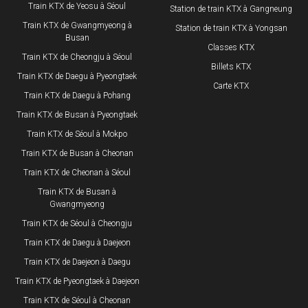
Train KTX de Yeosu à Séoul
Station de train KTX à Gangneung
Train KTX de Gwangmyeong à
Station de train KTX à Yongsan
Busan
Classes KTX
Train KTX de Cheongju à Séoul
Billets KTX
Train KTX de Daegu à Pyeongtaek
Carte KTX
Train KTX de Daegu à Pohang
Train KTX de Busan à Pyeongtaek
Train KTX de Séoul à Mokpo
Train KTX de Busan à Cheonan
Train KTX de Cheonan à Séoul
Train KTX de Busan à
Gwangmyeong
Train KTX de Séoul à Cheongju
Train KTX de Daegu à Daejeon
Train KTX de Daejeon à Daegu
Train KTX de Pyeongtaek à Daejeon
Train KTX de Séoul à Cheonan