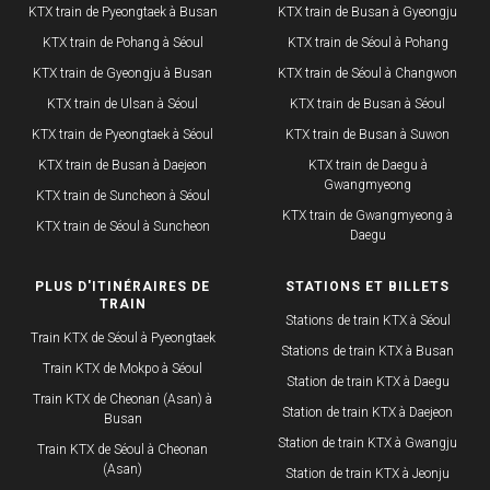
KTX train de Pyeongtaek à Busan
KTX train de Busan à Gyeongju
KTX train de Pohang à Séoul
KTX train de Séoul à Pohang
KTX train de Gyeongju à Busan
KTX train de Séoul à Changwon
KTX train de Ulsan à Séoul
KTX train de Busan à Séoul
KTX train de Pyeongtaek à Séoul
KTX train de Busan à Suwon
KTX train de Busan à Daejeon
KTX train de Daegu à
Gwangmyeong
KTX train de Suncheon à Séoul
KTX train de Gwangmyeong à
KTX train de Séoul à Suncheon
Daegu
PLUS D'ITINÉRAIRES DE
STATIONS ET BILLETS
TRAIN
Stations de train KTX à Séoul
Train KTX de Séoul à Pyeongtaek
Stations de train KTX à Busan
Train KTX de Mokpo à Séoul
Station de train KTX à Daegu
Train KTX de Cheonan (Asan) à
Station de train KTX à Daejeon
Busan
Station de train KTX à Gwangju
Train KTX de Séoul à Cheonan
(Asan)
Station de train KTX à Jeonju