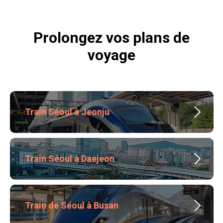
Prolongez vos plans de
voyage
Train Séoul à Jeonju
Train Séoul à Daejeon
Train de Séoul à Busan