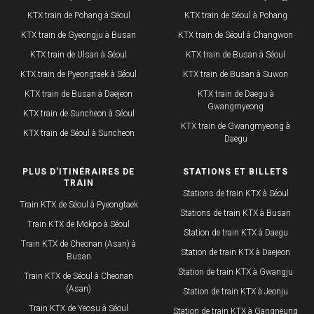
KTX train de Pohang à Séoul
KTX train de Séoul à Pohang
KTX train de Gyeongju à Busan
KTX train de Séoul à Changwon
KTX train de Ulsan à Séoul
KTX train de Busan à Séoul
KTX train de Pyeongtaek à Séoul
KTX train de Busan à Suwon
KTX train de Busan à Daejeon
KTX train de Daegu à
Gwangmyeong
KTX train de Suncheon à Séoul
KTX train de Gwangmyeong à
KTX train de Séoul à Suncheon
Daegu
PLUS D'ITINÉRAIRES DE
STATIONS ET BILLETS
TRAIN
Stations de train KTX à Séoul
Train KTX de Séoul à Pyeongtaek
Stations de train KTX à Busan
Train KTX de Mokpo à Séoul
Station de train KTX à Daegu
Train KTX de Cheonan (Asan) à
Station de train KTX à Daejeon
Busan
Station de train KTX à Gwangju
Train KTX de Séoul à Cheonan
(Asan)
Station de train KTX à Jeonju
Train KTX de Yeosu à Séoul
Station de train KTX à Gangneung