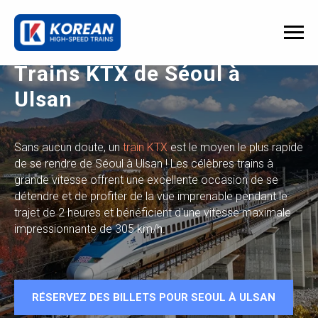
Trains KTX de Séoul à
Ulsan
Sans aucun doute, un
train KTX
est le moyen le plus rapide
de se rendre de Séoul à Ulsan ! Les célèbres trains à
grande vitesse offrent une excellente occasion de se
détendre et de profiter de la vue imprenable pendant le
trajet de 2 heures et bénéficient d'une vitesse maximale
impressionnante de 305 km/h.
RÉSERVEZ DES BILLETS POUR SEOUL À ULSAN