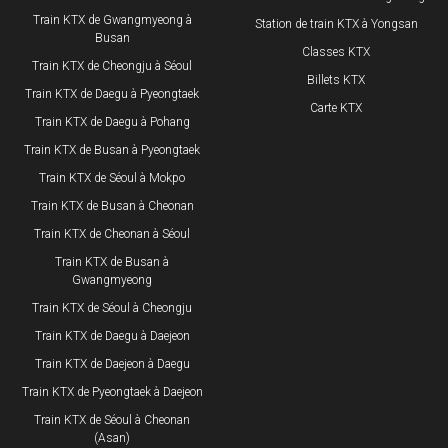
Train KTX de Gwangmyeong à
Station de train KTX à Yongsan
Busan
Classes KTX
Train KTX de Cheongju à Séoul
Billets KTX
Train KTX de Daegu à Pyeongtaek
Carte KTX
Train KTX de Daegu à Pohang
Train KTX de Busan à Pyeongtaek
Train KTX de Séoul à Mokpo
Train KTX de Busan à Cheonan
Train KTX de Cheonan à Séoul
Train KTX de Busan à
Gwangmyeong
Train KTX de Séoul à Cheongju
Train KTX de Daegu à Daejeon
Train KTX de Daejeon à Daegu
Train KTX de Pyeongtaek à Daejeon
Train KTX de Séoul à Cheonan
(Asan)