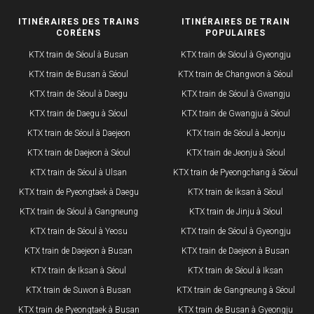
ITINÉRAIRES DES TRAINS
ITINÉRAIRES DE TRAIN
CORÉENS
POPULAIRES
KTX train de Séoul à Busan
KTX train de Séoul à Gyeongju
KTX train de Busan à Séoul
KTX train de Changwon à Séoul
KTX train de Séoul à Daegu
KTX train de Séoul à Gwangju
KTX train de Daegu à Séoul
KTX train de Gwangju à Séoul
KTX train de Séoul à Daejeon
KTX train de Séoul à Jeonju
KTX train de Daejeon à Séoul
KTX train de Jeonju à Séoul
KTX train de Séoul à Ulsan
KTX train de Pyeongchang à Séoul
KTX train de Pyeongtaek à Daegu
KTX train de Iksan à Séoul
KTX train de Séoul à Gangneung
KTX train de Jinju à Séoul
KTX train de Séoul à Yeosu
KTX train de Séoul à Gyeongju
KTX train de Daejeon à Busan
KTX train de Daejeon à Busan
KTX train de Iksan à Séoul
KTX train de Séoul à Iksan
KTX train de Suwon à Busan
KTX train de Gangneung à Séoul
KTX train de Pyeongtaek à Busan
KTX train de Busan à Gyeongju