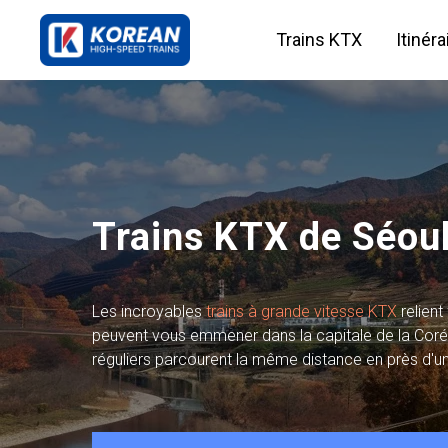
Trains KTX
Itinér
Trains KTX de Séou
Les incroyables
trains à grande vitesse KTX
relien
peuvent vous emmener dans la capitale de la Corée 
réguliers parcourent la même distance en près d'un