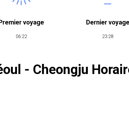
Premier voyage
Dernier voyag
06:22
23:28
oul - Cheongju Horai