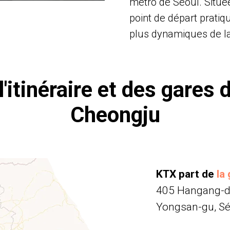
métro de Séoul. Situé
point de départ pratiq
plus dynamiques de la 
l'itinéraire et des gares 
Cheongju
KTX part de
la
405 Hangang-da
Yongsan-gu, Sé