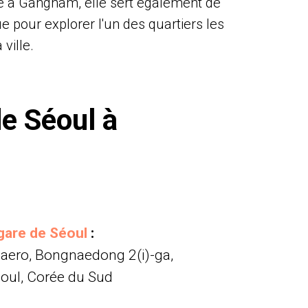
e à Gangnam, elle sert également de
ue pour explorer l'un des quartiers les
ville.
de Séoul à
 gare de Séoul
:
ero, Bongnaedong 2(i)-ga,
oul, Corée du Sud