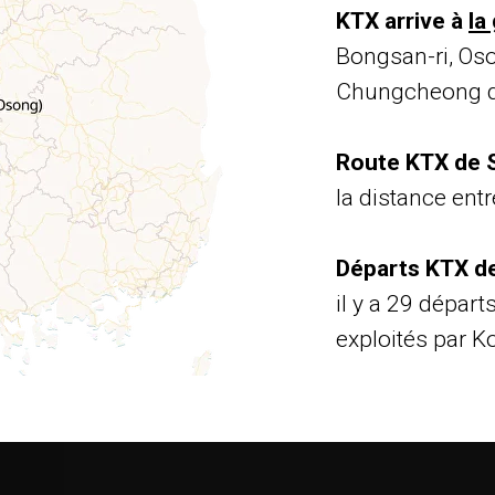
KTX arrive à
la
Bongsan-ri, Os
Chungcheong d
Route KTX de S
la distance entr
Départs KTX de
il y a 29 départ
exploités par Ko