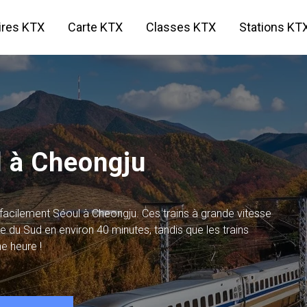
aires KTX
Carte KTX
Classes KTX
Stations KT
l à Cheongju
t facilement Séoul à Cheongju. Ces trains à grande vitesse
du Sud en environ 40 minutes, tandis que les trains
e heure !